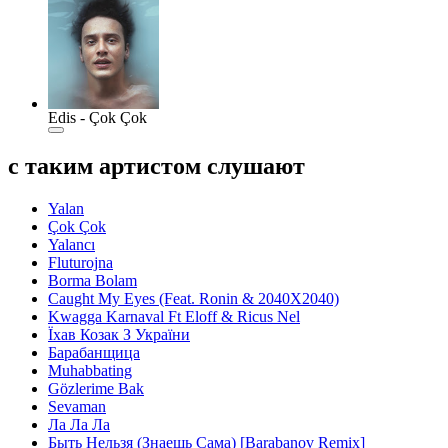
Edis - Çok Çok
с таким артистом слушают
Yalan
Çok Çok
Yalancı
Fluturojna
Borma Bolam
Caught My Eyes (Feat. Ronin & 2040X2040)
Kwagga Karnaval Ft Eloff & Ricus Nel
Їхав Козак З України
Барабанщица
Muhabbating
Gözlerime Bak
Sevaman
Ла Ла Ла
Быть Нельзя (Знаешь Сама) [Barabanov Remix]